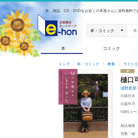
本、雑誌、CD・DVDをお近くの本屋さんに送料無料で
本
コミック
トップ
本・コミック
教養
ライトエ
樋口
清野恵里
出版社名
出版年月
ISBNコー
税込価格
頁数・縦