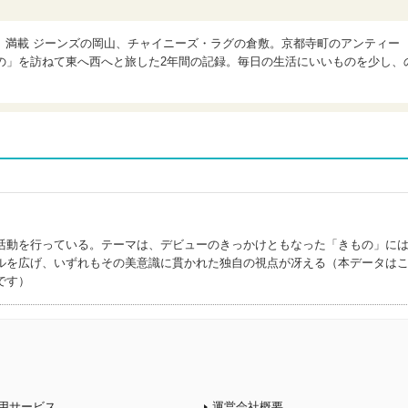
」満載 ジーンズの岡山、チャイニーズ・ラグの倉敷。京都寺町のアンティー
の」を訪ねて東へ西へと旅した2年間の記録。毎日の生活にいいものを少し、
活動を行っている。テーマは、デビューのきっかけともなった「きもの」に
ルを広げ、いずれもその美意識に貫かれた独自の視点が冴える（本データは
です）
用サービス
運営会社概要