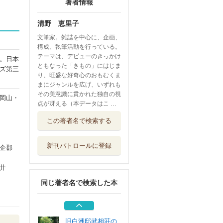
著者情報
清野 恵里子
文筆家。雑誌を中心に、企画、
構成、執筆活動を行っている。
テーマは、デビューのきっかけ
。日本
ともなった「きもの」にはじま
ズ第三
り、旺盛な好奇心のおもむくま
まにジャンルを広げ、いずれも
その美意識に貫かれた独自の視
岡山・
点が冴える（本データはこ …
時のあわいに き
この著者名で検索する
ものの情景
文化学園文化出...
新刊パトロールに登録
企郡
咲き定まりて 市
川雷蔵を旅する
井
集英社インター...
同じ著者名で検索した本
舞うひと 草刈民
代×古典芸能の...
淡交社
旧白洲邸武相荘の