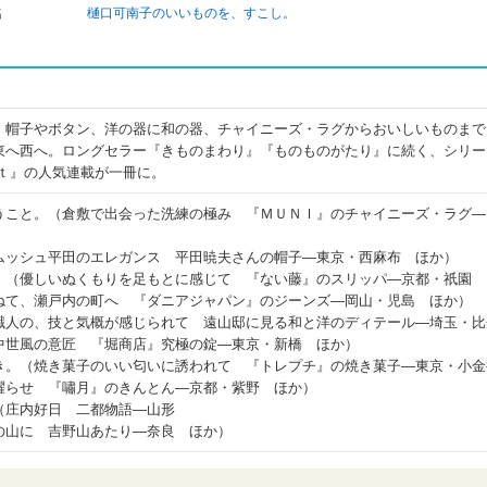
名
樋口可南子のいいものを、すこし。
、帽子やボタン、洋の器に和の器、チャイニーズ・ラグからおいしいものまで
東へ西へ。ロングセラー『きものまわり』『ものものがたり』に続く、シリー
ａｔ』の人気連載が一冊に。
うこと。（倉敷で出会った洗練の極み 『ＭＵＮＩ』のチャイニーズ・ラグ―
ムッシュ平田のエレガンス 平田暁夫さんの帽子―東京・西麻布 ほか）
。（優しいぬくもりを足もとに感じて 『ない藤』のスリッパ―京都・祇園
ねて、瀬戸内の町へ 『ダニアジャパン』のジーンズ―岡山・児島 ほか）
職人の、技と気概が感じられて 遠山邸に見る和と洋のディテール―埼玉・比
中世風の意匠 『堀商店』究極の錠―東京・新橋 ほか）
き。（焼き菓子のいい匂いに誘われて 『トレプチ』の焼き菓子―東京・小金
躍らせ 『嘯月』のきんとん―京都・紫野 ほか）
（庄内好日 二都物語―山形
の山に 吉野山あたり―奈良 ほか）