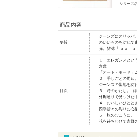
シリーズ
商品内容
ジーンズにスリッパ
要旨
のいいものを訪ねて
弾。雑誌『´ｅｃｌ
１ エレガンスとい
倉敷
「オート・モード」
２ 手しごとの周辺
ジーンズの聖地を訪
目次
３ 時のかたち。（
外堀通りで見つけた
４ おいしいひとと
四季折々の彩りに心
５ 旅のむこうに。
花を待ちわびて吉野