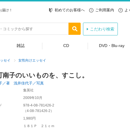
初めてのお客様へ
ご利用案内
よ
お届け！
こだわり検索
雑誌
CD
DVD・Blu-ray
ッセイ
女性向けエッセイ
可南子のいいものを、すこし。
子／著 浅井佳代子／写真
集英社
2009年10月
ド
978-4-08-781426-2
（
4-08-781426-2
）
1,980円
１８１Ｐ ２１ｃｍ