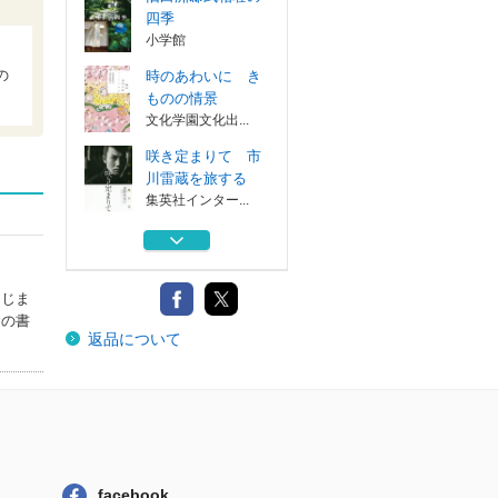
四季
小学館
の
時のあわいに き
ものの情景
文化学園文化出...
咲き定まりて 市
川雷蔵を旅する
集英社インター...
舞うひと 草刈民
代×古典芸能の...
淡交社
はじま
旧白洲邸武相荘の
この書
返品について
四季
小学館
時のあわいに き
ものの情景
文化学園文化出...
咲き定まりて 市
facebook