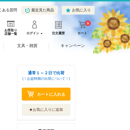
くある質問
最近見た商品
お気に入り
0
お受取り
ログイン
注文履歴
カート
店舗一覧
文具・雑貨
キャンペーン
通常１～２日で出荷
(！お盆時期の出荷について！)
カートに入れる
★お気に入りに追加