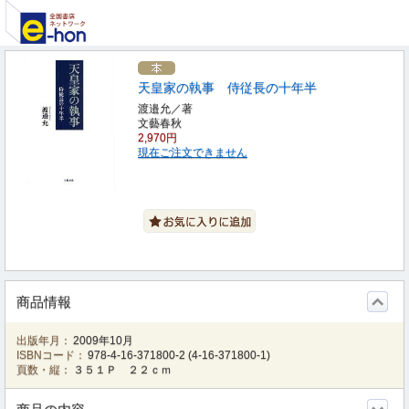
天皇家の執事 侍従長の十年半
渡邉允／著
文藝春秋
2,970円
現在ご注文できません
商品情報
出版年月：
2009年10月
ISBNコード：
978-4-16-371800-2
(
4-16-371800-1
)
頁数・縦：
３５１Ｐ ２２ｃｍ