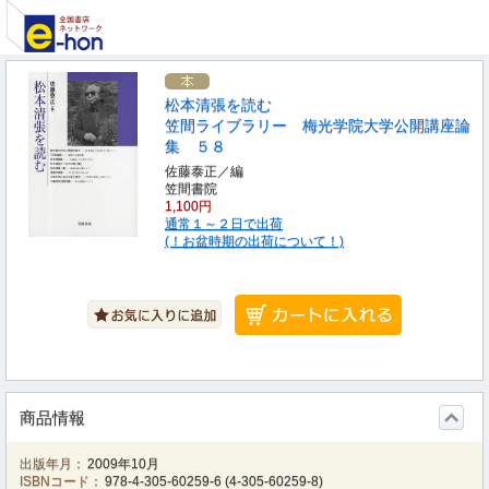
松本清張を読む
笠間ライブラリー 梅光学院大学公開講座論
集 ５８
佐藤泰正／編
笠間書院
1,100円
通常１～２日で出荷
(！お盆時期の出荷について！)
商品情報
出版年月：
2009年10月
ISBNコード：
978-4-305-60259-6
(
4-305-60259-8
)