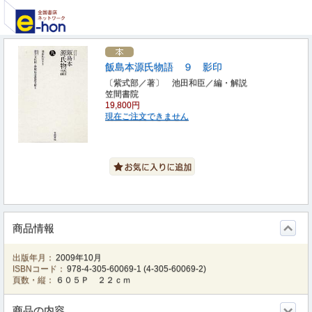
飯島本源氏物語 ９ 影印
〔紫式部／著〕 池田和臣／編・解説
笠間書院
19,800円
現在ご注文できません
商品情報
出版年月：
2009年10月
ISBNコード：
978-4-305-60069-1
(
4-305-60069-2
)
頁数・縦：
６０５Ｐ ２２ｃｍ
商品の内容