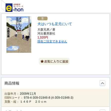
犬はいつも足元にいて
大森兄弟／著
河出書房新社
1,320円
現在ご注文できません
商品情報
出版年月：
2009年11月
ISBNコード：
978-4-309-01946-8
(
4-309-01946-3
)
頁数・縦：
１４６Ｐ ２０ｃｍ