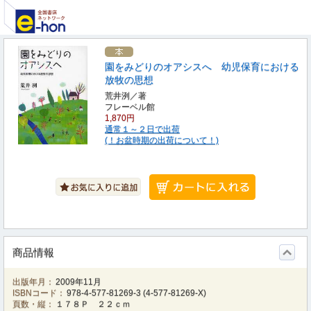
園をみどりのオアシスへ 幼児保育における
放牧の思想
荒井洌／著
フレーベル館
1,870円
通常１～２日で出荷
(！お盆時期の出荷について！)
商品情報
出版年月：
2009年11月
ISBNコード：
978-4-577-81269-3
(
4-577-81269-X
)
頁数・縦：
１７８Ｐ ２２ｃｍ