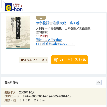
伊勢物語古注釈大成 第４巻
片桐洋一／責任編集 山本登朗／責任編集
笠間書院
16,280円
通常１～２日で出荷
(！お盆時期の出荷について！)
商品情報
出版年月：
2009年10月
ISBNコード：
978-4-305-70044-5
(
4-305-70044-1
)
頁数・縦：
３１５Ｐ ２２ｃｍ