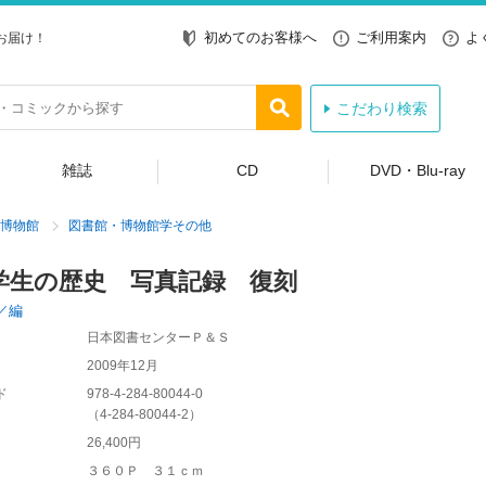
初めてのお客様へ
ご利用案内
よ
お届け！
こだわり検索
雑誌
CD
DVD・Blu-ray
博物館
図書館・博物館学その他
学生の歴史 写真記録 復刻
／編
日本図書センターＰ＆Ｓ
2009年12月
ド
978-4-284-80044-0
（
4-284-80044-2
）
26,400円
３６０Ｐ ３１ｃｍ