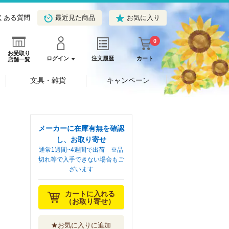
くある質問
最近見た商品
お気に入り
0
お受取り
ログイン
注文履歴
カート
店舗一覧
文具・雑貨
キャンペーン
メーカーに在庫有無を確認
し、お取り寄せ
通常1週間~4週間で出荷 ※品
切れ等で入手できない場合もご
ざいます
カートに入れる
（お取り寄せ）
★お気に入りに追加