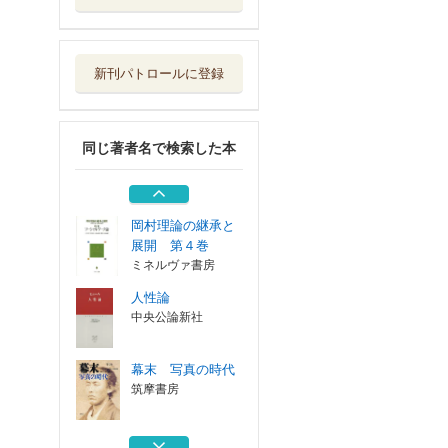
幕末 写真の時代
筑摩書房
新刊パトロールに登録
日本の歴史 １９
中央公論新社
同じ著者名で検索した本
情報量規準
朝倉書店
岡村理論の継承と
展開 第４巻
ミネルヴァ書房
人性論
中央公論新社
幕末 写真の時代
筑摩書房
日本の歴史 １９