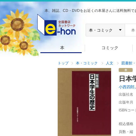
本、雑誌、CD・DVDをお近くの本屋さんに送料無料で
本
コミック
トップ
本・コミック
人文
図書館・
日本
小西四郎
出版社名
出版年月
ISBNコー
税込価格
頁数・縦