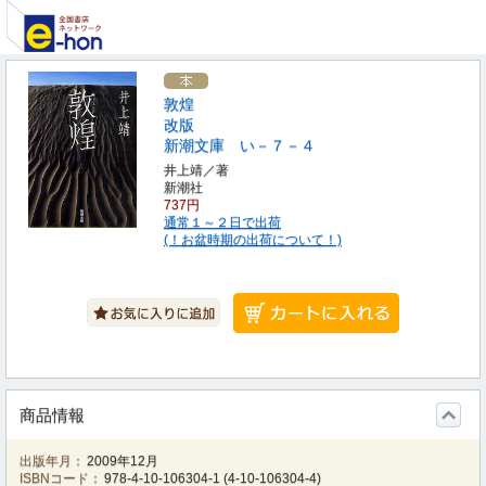
敦煌
改版
新潮文庫 い－７－４
井上靖／著
新潮社
737円
通常１～２日で出荷
(！お盆時期の出荷について！)
商品情報
出版年月：
2009年12月
ISBNコード：
978-4-10-106304-1
(
4-10-106304-4
)