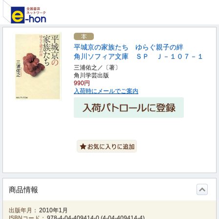
平城京の家族たち ゆらぐ親子の絆
角川ソフィア文庫 ＳＰ Ｊ－１０７－１
三浦佑之／〔著〕
角川学芸出版
990円
入荷時にメールでご案内
商品情報
出版年月：
2010年1月
ISBNコード：
978-4-04-409414-0
(
4-04-409414-4
)