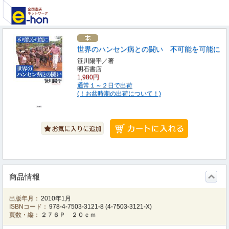
世界のハンセン病との闘い 不可能を可能に
笹川陽平／著
明石書店
1,980円
通常１～２日で出荷
(！お盆時期の出荷について！)
商品情報
出版年月：
2010年1月
ISBNコード：
978-4-7503-3121-8
(
4-7503-3121-X
)
頁数・縦：
２７６Ｐ ２０ｃｍ