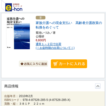
家族介護への現金支払い 高齢者介護政策の
転換をめぐって
菊池いづみ／著
公職研
6,600円
通常１～２日で出荷
(！お盆時期の出荷について！)
商品情報
出版年月：
2010年2月
ISBNコード：
978-4-87526-285-5
(
4-87526-285-X
)
頁数・縦：
３８１Ｐ ２２ｃｍ