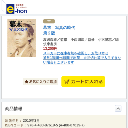
幕末 写真の時代
第２版
渡辺義雄／監修 小西四郎／監修 小沢健志／編
筑摩書房
13,200円
メーカーに在庫有無を確認し、お取り寄せ
通常1週間~4週間で出荷 ※品切れ等で入手できな
い場合もございます
商品情報
出版年月：
2010年3月
ISBNコード：
978-4-480-87619-5
(
4-480-87619-7
)