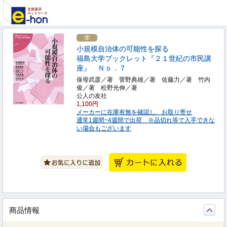
小規模自治体の可能性を探る
福島大学ブックレット『２１世紀の市民講
座』 Ｎｏ．７
保母武彦／著 菅野典雄／著 佐藤力／著 竹内
俊／著 松野光伸／著
公人の友社
1,100円
メーカーに在庫有無を確認し、お取り寄せ
通常1週間~4週間で出荷 ※品切れ等で入手できな
い場合もございます
商品情報