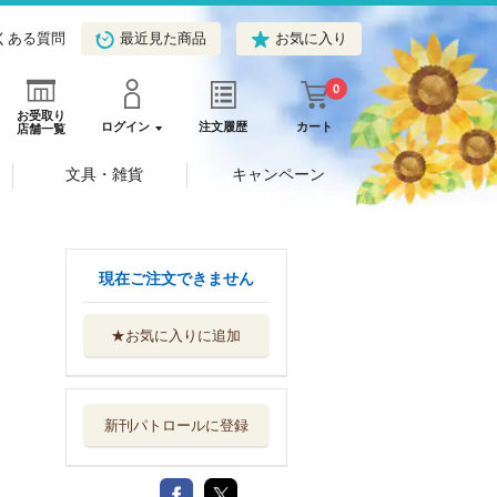
くある質問
最近見た商品
お気に入り
0
お受取り
ログイン
注文履歴
カート
店舗一覧
文具・雑貨
キャンペーン
現在ご注文できません
★お気に入りに追加
新刊パトロールに登録