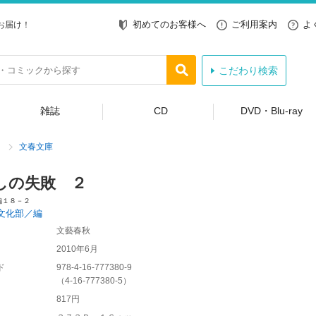
初めてのお客様へ
ご利用案内
よ
お届け！
こだわり検索
雑誌
CD
DVD・Blu-ray
文春文庫
しの失敗 ２
編１８－２
文化部／編
文藝春秋
2010年6月
ド
978-4-16-777380-9
（
4-16-777380-5
）
817円