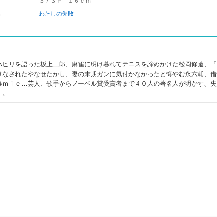
３７３Ｐ １６ｃｍ
名
わたしの失敗
ハビリを語った坂上二郎、麻雀に明け暮れてテニスを諦めかけた松岡修造、「
けなされたやなせたかし、妻の末期ガンに気付かなかったと悔やむ永六輔、借
唯ｍｉｅ…芸人、歌手からノーベル賞受賞者まで４０人の著名人が明かす、失
」。