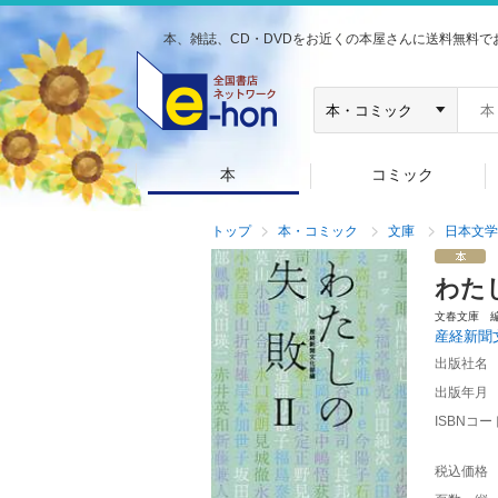
本、雑誌、CD・DVDをお近くの本屋さんに送料無料で
本
コミック
トップ
本・コミック
文庫
日本文学
わた
文春文庫 
産経新聞
出版社名
出版年月
ISBNコー
税込価格