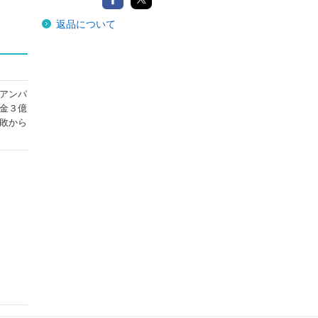
返品について
アンパ
金３億
敗から