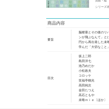
頁数・縦
シリーズ
商品内容
脳梗塞とその後のリ
ンが飛ぶなんて」と
要旨
円から再出発した未
学んだ「大切なこと
坂上二郎
島田洋七
池乃めだか
小松政夫
コロッケ
目次
笑福亭鶴光
高田純次
金田たつえ
高石ともや
未唯ｍｉｅ〔ほか〕