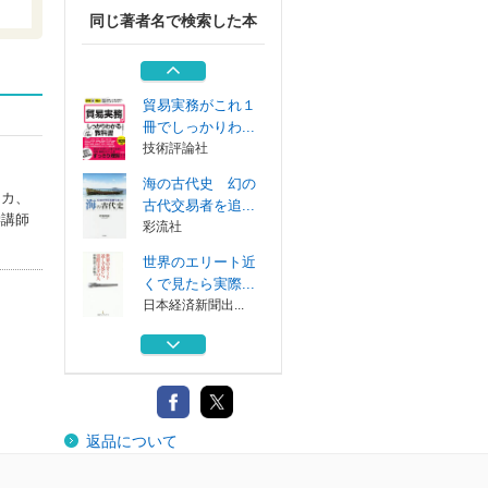
同じ著者名で検索した本
自分の本のつくり
方 自費出版実...
湘南社
貿易実務がこれ１
冊でしっかりわ...
技術評論社
海の古代史 幻の
リカ、
古代交易者を追...
学講師
彩流社
世界のエリート近
くで見たら実際...
日本経済新聞出...
介護現場で使える
会話の引き出し...
翔泳社
自分の本のつくり
返品について
方 自費出版実...
湘南社