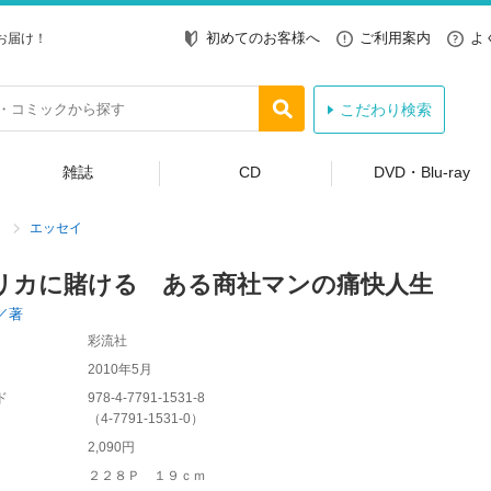
初めてのお客様へ
ご利用案内
よ
お届け！
こだわり検索
雑誌
CD
DVD・Blu-ray
エッセイ
リカに賭ける ある商社マンの痛快人生
／著
彩流社
2010年5月
ド
978-4-7791-1531-8
（
4-7791-1531-0
）
2,090円
２２８Ｐ １９ｃｍ