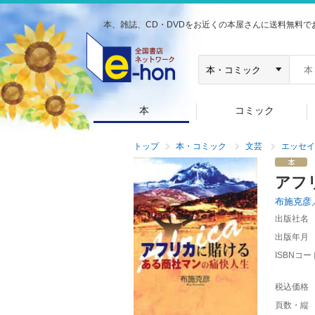
本、雑誌、CD・DVDをお近くの本屋さんに送料無料で
本
コミック
トップ
本・コミック
文芸
エッセイ
アフ
布施克彦
出版社名
出版年月
ISBNコー
税込価格
頁数・縦