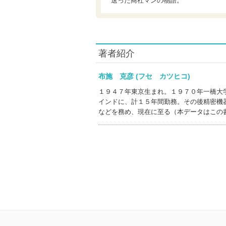
送った商社マンの物語。
著者紹介
布施 克彦 (フセ カツヒコ)
１９４７年東京生まれ。１９７０年一橋大
インドに、計１５年間勤務。その後精密機
などを務め、現在に至る（本データはこの