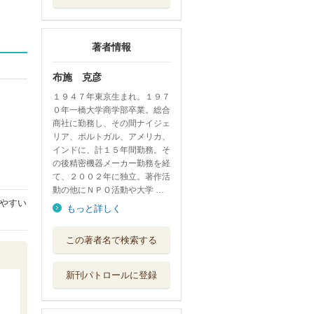
著者情報
布施 克彦
１９４７年東京生まれ。１９７
０年一橋大学商学部卒業。総合
商社に勤務し、その間ナイジェ
リア、ポルトガル、アメリカ、
インドに、計１５年間勤務。そ
の後精密機器メーカー勤務を経
て、２００２年に独立。著作活
動の他にＮＰＯ活動や大学 …
やすい
もっと詳しく
世界のエリート近
この著者名で検索する
くで見たら実際...
日本経済新聞出...
新刊パトロールに登録
介護現場で使える
会話の引き出し...
翔泳社