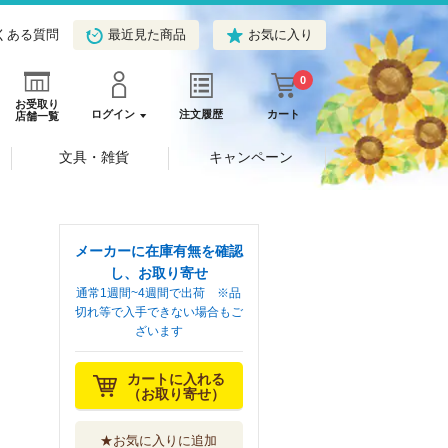
くある質問
最近見た商品
お気に入り
0
お受取り
ログイン
注文履歴
カート
店舗一覧
文具・雑貨
キャンペーン
メーカーに在庫有無を確認
し、お取り寄せ
通常1週間~4週間で出荷 ※品
切れ等で入手できない場合もご
ざいます
カートに入れる
（お取り寄せ）
★お気に入りに追加