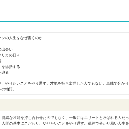
マンの人生をなぜ書くのか
の出会い
フリカの日々
番
生を総括する
を辿る
り、やりたいことをやり通す。才能を持ち出世した人でもない。単純で分かり
ンの物語。
。特異な才能を持ち合わせたのでもなく、一般にはエリートと呼ばれる人だっ
。人間の基本にこだわり、やりたいことをやり通す。単純で分かり易い人生を