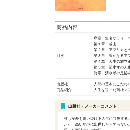
商品内容
序章 無名サラリー
第１章 越山
第２章 アフリカと
目次
第３章 豊かなるア
第４章 人生の旅本
第５章 清水孝の人
終章 清水孝の足跡
出版社
人間の基本にこだわ
商品紹介
人生を送った商社マ
出版社・メーカーコメント
誰もが夢を追い続ける人生に共感する
たが、高い地位に出世した人でもない