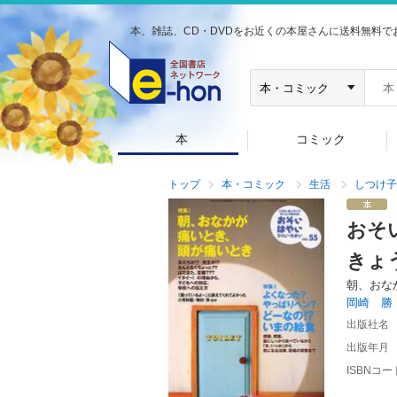
本、雑誌、CD・DVDをお近くの本屋さんに送料無料で
本
コミック
トップ
本・コミック
生活
しつけ子
おそ
きょ
朝、おな
岡崎 勝
出版社名
出版年月
ISBNコー