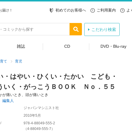
初めてのお客様へ
ご利用案内
よ
お届け！
こだわり検索
雑誌
CD
DVD・Blu-ray
育て
育児
い・はやい・ひくい・たかい こども・
ういく・がっこうＢＯＯＫ Ｎｏ．５５
かが痛いとき、頭が痛いとき
 編集人
ジャパンマシニスト社
2010年5月
ド
978-4-88049-555-2
（
4-88049-555-7
）