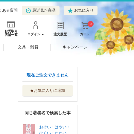
くある質問
最近見た商品
お気に入り
0
お受取り
ログイン
注文履歴
カート
店舗一覧
文具・雑貨
キャンペーン
現在ご注文できません
★お気に入りに追加
同じ著者名で検索した本
おそい・はやい・
ひくい・たかい...