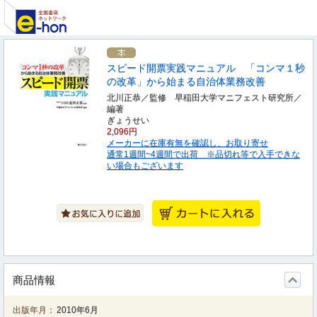
スピード開票実践マニュアル 「コンマ１秒
の改革」から始まる自治体業務改善
北川正恭／監修 早稲田大学マニフェスト研究所／
編著
ぎょうせい
2,096円
メーカーに在庫有無を確認し、お取り寄せ
通常1週間~4週間で出荷 ※品切れ等で入手できな
い場合もございます
商品情報
出版年月：
2010年6月