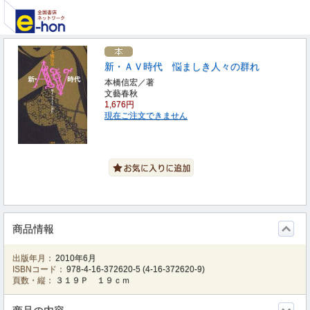
新・ＡＶ時代 悩ましき人々の群れ
本橋信宏／著
文藝春秋
1,676円
現在ご注文できません
商品情報
出版年月：
2010年6月
ISBNコード：
978-4-16-372620-5
(
4-16-372620-9
)
頁数・縦：
３１９Ｐ １９ｃｍ