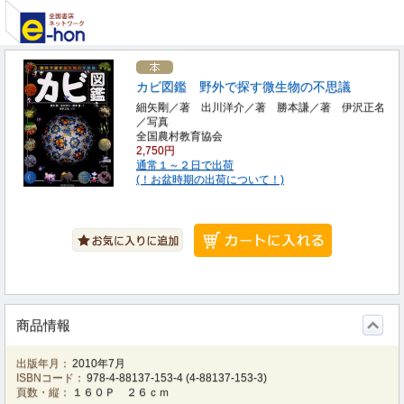
カビ図鑑 野外で探す微生物の不思議
細矢剛／著 出川洋介／著 勝本謙／著 伊沢正名
／写真
全国農村教育協会
2,750円
通常１～２日で出荷
(！お盆時期の出荷について！)
商品情報
出版年月：
2010年7月
ISBNコード：
978-4-88137-153-4
(
4-88137-153-3
)
頁数・縦：
１６０Ｐ ２６ｃｍ