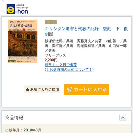
キリシタン迫害と殉教の記録 復刻 下 復
刻版
飯塚伝太郎／共著 斉藤秀夫／共著 内山善一／共
著 満江巌／共著 海老沢有道／共著 山口弥一郎
／共著
フリープレス
2,200円
通常１～２日で出荷
(！お盆時期の出荷について！)
商品情報
出版年月：
2010年8月