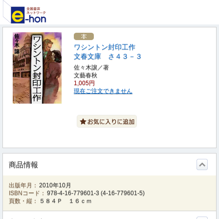
ワシントン封印工作
文春文庫 さ４３－３
佐々木譲／著
文藝春秋
1,005円
現在ご注文できません
商品情報
出版年月：
2010年10月
ISBNコード：
978-4-16-779601-3
(
4-16-779601-5
)
頁数・縦：
５８４Ｐ １６ｃｍ