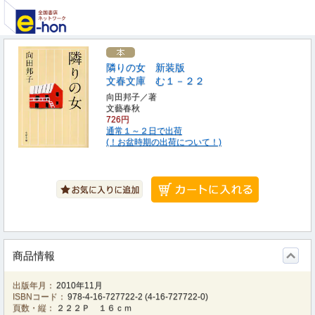
隣りの女 新装版
文春文庫 む１－２２
向田邦子／著
文藝春秋
726円
通常１～２日で出荷
(！お盆時期の出荷について！)
商品情報
出版年月：
2010年11月
ISBNコード：
978-4-16-727722-2
(
4-16-727722-0
)
頁数・縦：
２２２Ｐ １６ｃｍ