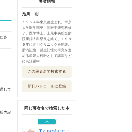
著者情報
池川 明
１９５４年東京都生まれ。帝京
大学医学部卒・同医学研究科修
了。医学博士。上尾中央総合病
ださ
院産婦人科部長を経て、１９８
９年に池川クリニックを開設。
胎内記憶・誕生記憶の研究を進
める産婦人科医として講演など
にも活躍中
ぽかぽか子宮のつ
この著者名で検索する
くり方 女性ホ...
河出書房新社
新刊パトロールに登録
おなかのあかちゃ
通して
ん、もういいか...
ポプラ社
同じ著者名で検索した本
幸せについて話し
胎内記
合ってみた
パブラボ
子どもはあなたに