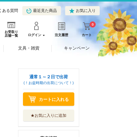
くある質問
最近見た商品
お気に入り
0
お受取り
ログイン
注文履歴
カート
店舗一覧
文具・雑貨
キャンペーン
通常１～２日で出荷
(！お盆時期の出荷について！)
カートに入れる
★お気に入りに追加