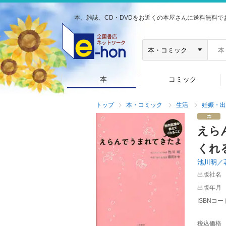
本、雑誌、CD・DVDをお近くの本屋さんに送料無料で
本
コミック
トップ
本・コミック
生活
妊娠・出
えら
くれ
池川明／
出版社名
出版年月
ISBNコー
税込価格