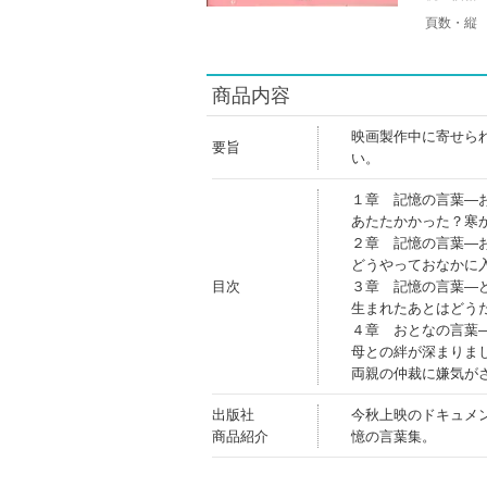
頁数・縦
商品内容
映画製作中に寄せら
要旨
い。
１章 記憶の言葉―
あたたかかった？寒
２章 記憶の言葉―
どうやっておなかに
目次
３章 記憶の言葉―
生まれたあとはどう
４章 おとなの言葉
母との絆が深まりま
両親の仲裁に嫌気が
出版社
今秋上映のドキュメ
商品紹介
憶の言葉集。