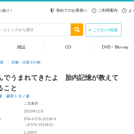
初めてのお客様へ
ご利用案内
よ
お届け！
こだわり検索
雑誌
CD
DVD・Blu-ray
産
妊娠・出産その他
んでうまれてきたよ 胎内記憶が教えて
ること
著 豪田トモ／著
二見書房
2010年11月
ド
978-4-576-10156-9
（
4-576-10156-0
）
1,100円