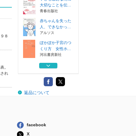
大切なことを伝...
青春出版社
赤ちゃんを失った
人、できなかっ...
アルソス
１９８
ぽかぽか子宮のつ
くり方 女性ホ...
河出書房新社
おなかのあかちゃ
代表。
ん、もういいか...
載され
ポプラ社
幸せについて話し
返品について
合ってみた
パブラボ
子どもはあなたに
大切なことを伝...
青春出版社
facebook
赤ちゃんを失った
X