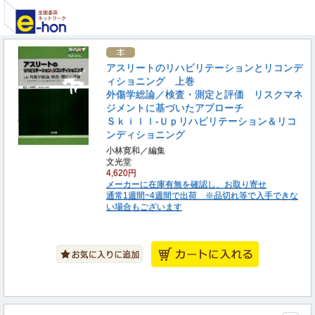
アスリートのリハビリテーションとリコンデ
ィショニング 上巻
外傷学総論／検査・測定と評価 リスクマネ
ジメントに基づいたアプローチ
Ｓｋｉｌｌ‐Ｕｐリハビリテーション＆リコ
ンディショニング
小林寛和／編集
文光堂
4,620円
メーカーに在庫有無を確認し、お取り寄せ
通常1週間~4週間で出荷 ※品切れ等で入手できな
い場合もございます