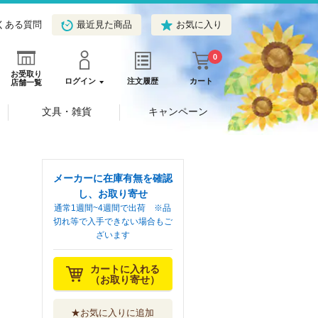
くある質問
最近見た商品
お気に入り
0
お受取り
ログイン
注文履歴
カート
店舗一覧
文具・雑貨
キャンペーン
メーカーに在庫有無を確認
し、お取り寄せ
通常1週間~4週間で出荷 ※品
切れ等で入手できない場合もご
ざいます
カートに入れる
（お取り寄せ）
★お気に入りに追加