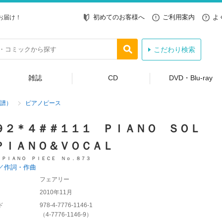
初めてのお客様へ
ご利用案内
よ
お届け！
こだわり検索
雑誌
CD
DVD・Blu-ray
譜）
ピアノピース
９２＊４＃＃１１１ ＰＩＡＮＯ ＳＯＬ
ＰＩＡＮＯ＆ＶＯＣＡＬ
 ＰＩＡＮＯ ＰＩＥＣＥ Ｎｏ．８７３
／作詞・作曲
フェアリー
2010年11月
ド
978-4-7776-1146-1
（
4-7776-1146-9
）