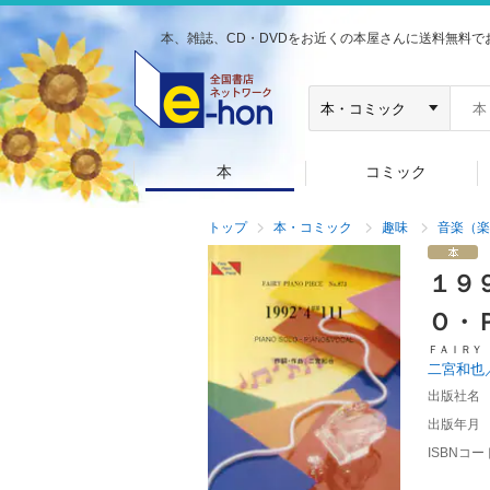
本、雑誌、CD・DVDをお近くの本屋さんに送料無料で
本
コミック
トップ
本・コミック
趣味
音楽（楽
１９
Ｏ・
ＦＡＩＲＹ
二宮和也
出版社名
出版年月
ISBNコー