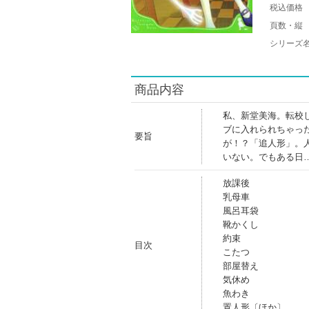
税込価格
頁数・縦
シリーズ
商品内容
私、新堂美海。転校
ブに入れられちゃっ
要旨
が！？「追人形」。
いない。でもある日
放課後
乳母車
風呂耳袋
靴かくし
約束
目次
こたつ
部屋替え
気休め
魚わき
置人形〔ほか〕