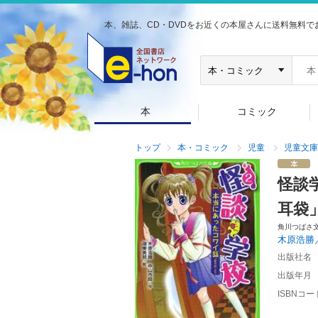
本、雑誌、CD・DVDをお近くの本屋さんに送料無料で
本
コミック
トップ
本・コミック
児童
児童文庫
怪談
耳袋
角川つばさ
木原浩勝
出版社名
出版年月
ISBNコー