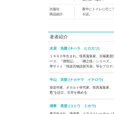
出版社
夜中にトイレに行こ
商品紹介
６話。
著者紹介
木原 浩勝 (キハラ ヒロカツ)
１９６０年生まれ。怪異蒐集家、京極夏彦
ーズ、『捜聖記』、「隣之怪」シリーズ、
帯サイト「怪談百物語新耳袋」等をプロデ
中山 市朗 (ナカヤマ イチロウ)
放送作家、オカルト研究家、怪異蒐集家、
塾”を設立、主宰を務める
湖東 美朋 (コトウ ミホウ)
東京生まれ。漫画家、イラストレーター（