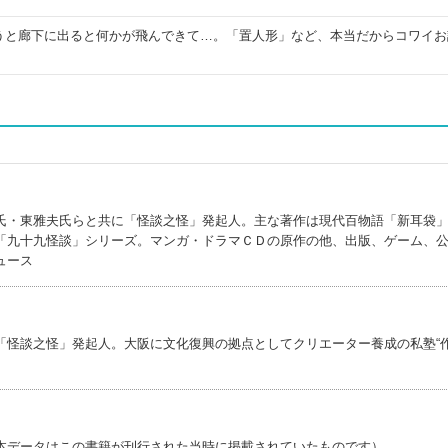
うと廊下に出ると何かが飛んできて…。「置人形」など、本当だからコワイお
氏・東雅夫氏らと共に「怪談之怪」発起人。主な著作は現代百物語「新耳袋
「九十九怪談」シリーズ。マンガ・ドラマＣＤの原作の他、出版、ゲーム、
ュース
「怪談之怪」発起人。大阪に文化復興の拠点としてクリエーター養成の私塾“
本データはこの書籍が刊行された当時に掲載されていたものです）