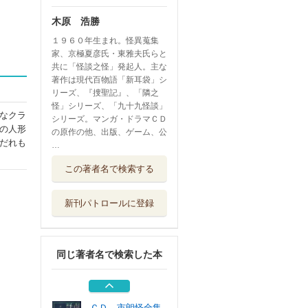
木原 浩勝
１９６０年生まれ。怪異蒐集
家、京極夏彦氏・東雅夫氏らと
共に「怪談之怪」発起人。主な
著作は現代百物語「新耳袋」シ
リーズ、『捜聖記』、「隣之
怪」シリーズ、「九十九怪談」
なクラ
シリーズ。マンガ・ドラマＣＤ
の人形
の原作の他、出版、ゲーム、公
だれも
…
ＣＤ 市朗怪全集
この著者名で検索する
６１
パンローリング
新刊パトロールに登録
ＣＤ 市朗怪全集
６０
パンローリング
同じ著者名で検索した本
ＣＤ 市朗怪全集
５９
パンローリング
ＣＤ 市朗怪全集