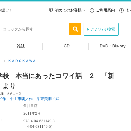
初めてのお客様へ
ご利用案内
よ
お届け！
こだわり検索
雑誌
CD
DVD・Blu-ray
ＫＡＤＯＫＡＷＡ
学校 本当にあったコワイ話 ２ 「新
」より
文庫 Ａき１－２
／作 中山市朗／作 湖東美朋／絵
角川書店
2011年2月
ド
978-4-04-631149-8
（
4-04-631149-5
）