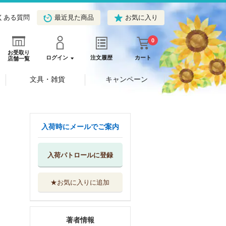
くある質問
最近見た商品
お気に入り
0
お受取り
ログイン
注文履歴
カート
店舗一覧
文具・雑貨
キャンペーン
入荷時にメールでご案内
入荷パトロールに登録
★お気に入りに追加
著者情報