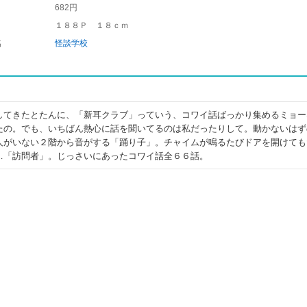
682円
１８８Ｐ １８ｃｍ
名
怪談学校
してきたとたんに、「新耳クラブ」っていう、コワイ話ばっかり集めるミョー
たの。でも、いちばん熱心に話を聞いてるのは私だったりして。動かないはず
人がいない２階から音がする「踊り子」。チャイムが鳴るたびドアを開けても
…「訪問者」。じっさいにあったコワイ話全６６話。