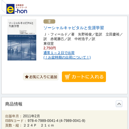
ソーシャルキャピタルと生涯学習
Ｊ・フィールド／著 矢野裕俊／監訳 立田慶裕／
訳 赤尾勝己／訳 中村浩子／訳
東信堂
2,750円
通常１～２日で出荷
(！お盆時期の出荷について！)
商品情報
出版年月：
2011年2月
ISBNコード：
978-4-7989-0041-4
(
4-7989-0041-9
)
頁数・縦：
２２４Ｐ ２１ｃｍ