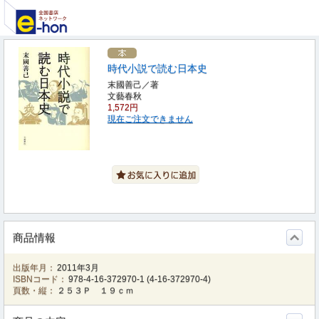
時代小説で読む日本史
末國善己／著
文藝春秋
1,572円
現在ご注文できません
商品情報
出版年月：
2011年3月
ISBNコード：
978-4-16-372970-1
(
4-16-372970-4
)
頁数・縦：
２５３Ｐ １９ｃｍ