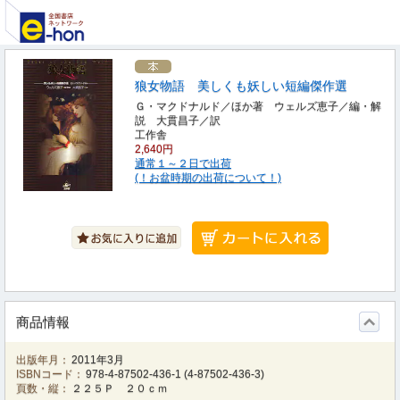
狼女物語 美しくも妖しい短編傑作選
Ｇ・マクドナルド／ほか著 ウェルズ恵子／編・解
説 大貫昌子／訳
工作舎
2,640円
通常１～２日で出荷
(！お盆時期の出荷について！)
商品情報
出版年月：
2011年3月
ISBNコード：
978-4-87502-436-1
(
4-87502-436-3
)
頁数・縦：
２２５Ｐ ２０ｃｍ