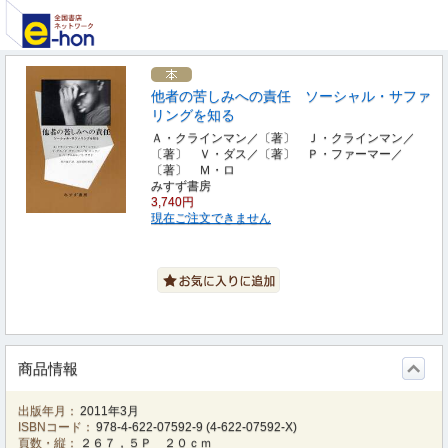
他者の苦しみへの責任 ソーシャル・サファ
リングを知る
Ａ・クラインマン／〔著〕 Ｊ・クラインマン／
〔著〕 Ｖ・ダス／〔著〕 Ｐ・ファーマー／
〔著〕 Ｍ・ロ
みすず書房
3,740円
現在ご注文できません
商品情報
出版年月：
2011年3月
ISBNコード：
978-4-622-07592-9
(
4-622-07592-X
)
頁数・縦：
２６７，５Ｐ ２０ｃｍ