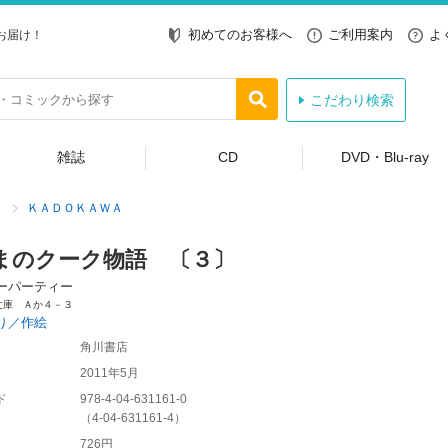
初めてのお客様へ
ご利用案内
よ
お届け！
こだわり検索
雑誌
CD
DVD・Blu-ray
ＫＡＤＯＫＡＷＡ
まのクーク物語 〔３〕
ーパーティー
文庫 Ａか４－３
り／作絵
角川書店
2011年5月
ド
978-4-04-631161-0
（
4-04-631161-4
）
726円