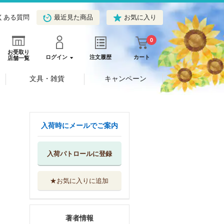
くある質問
最近見た商品
お気に入り
0
お受取り
ログイン
注文履歴
カート
店舗一覧
文具・雑貨
キャンペーン
入荷時にメールでご案内
入荷パトロールに登録
★お気に入りに追加
著者情報