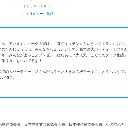
１５３Ｐ １８ｃｍ
名
こぐまのクーク物語
くらしています。クークの家は、『森のキッチン』というレストラン。おいし
クのたんじょう会は、みんなをしょうたいして、森での大パーティー！父さん
ーキ！みんながよろこぶプレゼントはなあに？大人気「こぐまのクーク物語」
の作り方」もついてるよ！
森での大パーティー。父さんがつくった大きな２段ケーキに、とくべつなプレ
しい物語。
術家連盟会員、日本児童文芸家協会会員、日本作詩家協会会員。心の揺れを