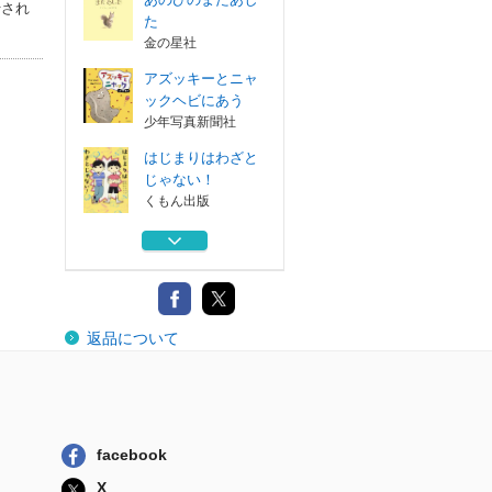
行され
た
金の星社
アズッキーとニャ
ックヘビにあう
少年写真新聞社
はじまりはわざと
じゃない！
くもん出版
知ったかぶりをし
た日から
岩崎書店
あのひのきもち
返品について
金の星社
あのひのまたあし
た
金の星社
facebook
アズッキーとニャ
X