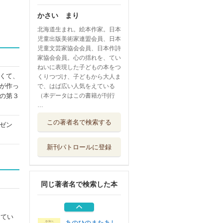
かさい まり
北海道生まれ。絵本作家。日本
児童出版美術家連盟会員、日本
児童文芸家協会会員、日本作詩
家協会会員。心の揺れを、てい
ねいに表現した子どもの本をつ
くて、
くりつづけ、子どもから大人ま
が作っ
で、はば広い人気をえている
の第３
（本データはこの書籍が刊行
…
はじまりはわざと
この著者名で検索する
ゼン
じゃない！
くもん出版
新刊パトロールに登録
知ったかぶりをし
た日から
岩崎書店
同じ著者名で検索した本
あのひのきもち
金の星社
、てい
あのひのまたあし