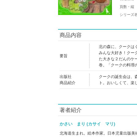
頁数・縦
シリーズ
商品内容
北の森に、クークは
みんな大好き！クー
要旨
た大きな２だんのケ
巻。「クークの料理
出版社
クークの誕生会は、
商品紹介
ト。おいしくて、楽
著者紹介
かさい まり (カサイ マリ)
北海道生まれ。絵本作家。日本児童出版美