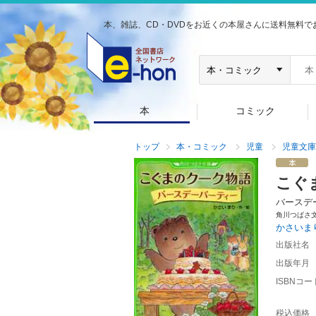
本、雑誌、CD・DVDをお近くの本屋さんに送料無料で
本
コミック
トップ
本・コミック
児童
児童文庫
こぐ
バースデ
角川つばさ
かさいま
出版社名
出版年月
ISBNコー
税込価格