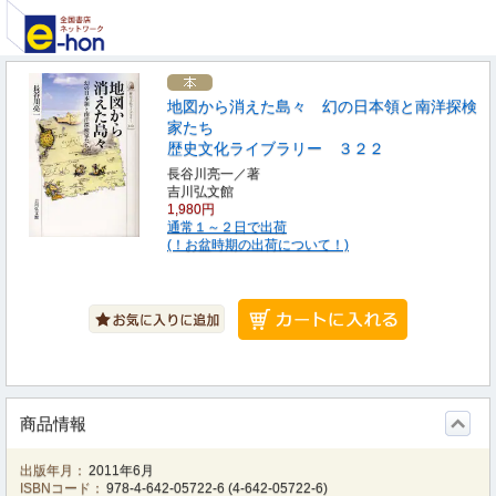
地図から消えた島々 幻の日本領と南洋探検
家たち
歴史文化ライブラリー ３２２
長谷川亮一／著
吉川弘文館
1,980円
通常１～２日で出荷
(！お盆時期の出荷について！)
商品情報
出版年月：
2011年6月
ISBNコード：
978-4-642-05722-6
(
4-642-05722-6
)