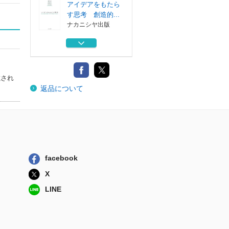
アイデアをもたら
す思考 創造的...
ナカニシヤ出版
条解行政情報関連
三法 公文書管...
弘文堂
臨床実習生・若手
載され
返品について
ＰＴのための理...
運動と医学の出...
認知症の介護のた
めに知っておき...
ブリコラージュ
スコットランドと
facebook
〈開かれた〉ナ...
慶應義塾大学出...
X
アイデアをもたら
LINE
す思考 創造的...
ナカニシヤ出版
条解行政情報関連