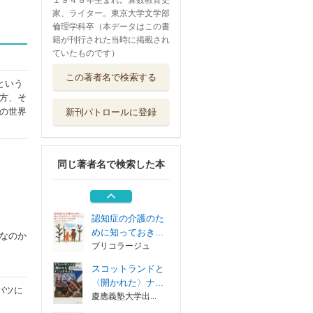
１９４８年生まれ。算数教育史
家、ライター。東京大学文学部
倫理学科卒（本データはこの書
籍が刊行された当時に掲載され
ていたものです）
アイデアをもたら
この著者名で検索する
す思考 創造的...
という
ナカニシヤ出版
方、そ
の世界
新刊パトロールに登録
条解行政情報関連
三法 公文書管...
弘文堂
同じ著者名で検索した本
臨床実習生・若手
ＰＴのための理...
運動と医学の出...
認知症の介護のた
めに知っておき...
なのか
ブリコラージュ
スコットランドと
〈開かれた〉ナ...
バツに
慶應義塾大学出...