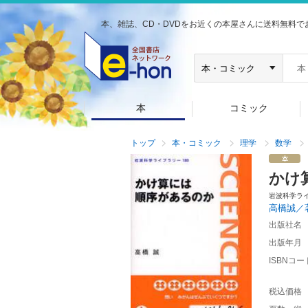
本、雑誌、CD・DVDをお近くの本屋さんに送料無料で
本
コミック
トップ
本・コミック
理学
数学
かけ
岩波科学ラ
高橋誠／
出版社名
出版年月
ISBNコー
税込価格