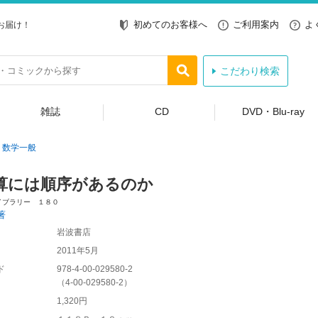
初めてのお客様へ
ご利用案内
よ
お届け！
こだわり検索
雑誌
CD
DVD・Blu-ray
数学一般
算には順序があるのか
イブラリー １８０
著
岩波書店
2011年5月
ド
978-4-00-029580-2
（
4-00-029580-2
）
1,320円