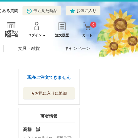
くある質問
最近見た商品
お気に入り
0
お受取り
ログイン
注文履歴
カート
店舗一覧
文具・雑貨
キャンペーン
現在ご注文できません
★お気に入りに追加
著者情報
高橋 誠