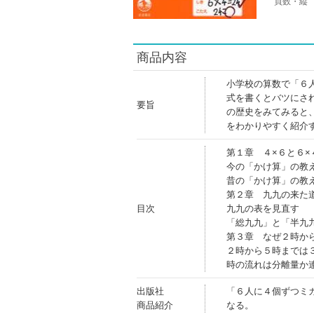
頁数・縦
商品内容
小学校の算数で「６
式を書くとバツにさ
要旨
の歴史をみてみると
をわかりやすく紹介
第１章 ４×６と６
今の「かけ算」の教
昔の「かけ算」の教
第２章 九九の来た
目次
九九の表を見直す
「総九九」と「半九
第３章 なぜ２時か
２時から５時までは
時の流れは分離量か
出版社
「６人に４個ずつミ
商品紹介
なる。