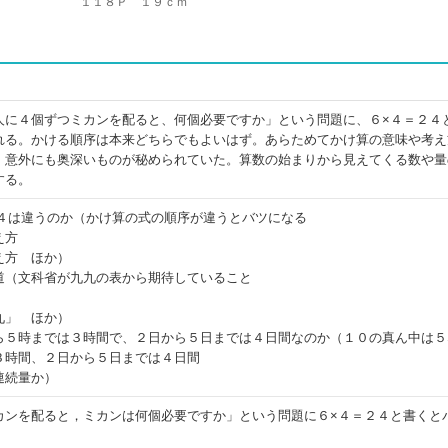
１１８Ｐ １９ｃｍ
人に４個ずつミカンを配ると、何個必要ですか」という問題に、６×４＝２４
れる。かける順序は本来どちらでもよいはず。あらためてかけ算の意味や考え
、意外にも奥深いものが秘められていた。算数の始まりから見えてくる数や量
する。
×４は違うのか（かけ算の式の順序が違うとバツになる
え方
え方 ほか）
道（文科省が九九の表から期待していること
九」 ほか）
ら５時までは３時間で、２日から５日までは４日間なのか（１０の真ん中は５
３時間、２日から５日までは４日間
連続量か）
カンを配ると，ミカンは何個必要ですか」という問題に６×４＝２４と書くと