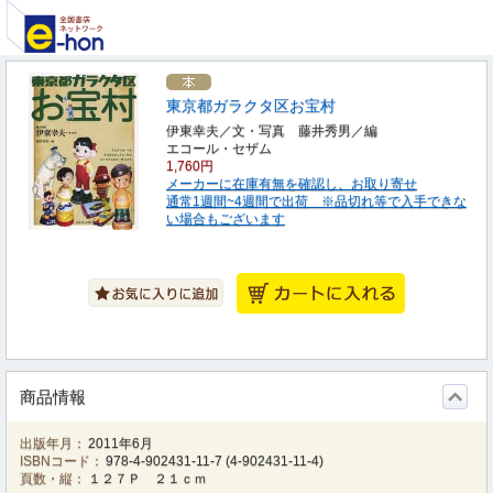
東京都ガラクタ区お宝村
伊東幸夫／文・写真 藤井秀男／編
エコール・セザム
1,760円
メーカーに在庫有無を確認し、お取り寄せ
通常1週間~4週間で出荷 ※品切れ等で入手できな
い場合もございます
商品情報
出版年月：
2011年6月
ISBNコード：
978-4-902431-11-7
(
4-902431-11-4
)
頁数・縦：
１２７Ｐ ２１ｃｍ