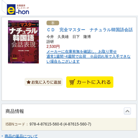
ＣＤ 完全マスター ナチュラル韓国語会話
今井 久美雄 日下 隆博
語研
2,530円
メーカーに在庫有無を確認し、お取り寄せ
通常1週間~4週間で出荷 ※品切れ等で入手できな
い場合もございます
商品情報
ISBNコード：
978-4-87615-560-6
(
4-87615-560-7
)
商品の返品について