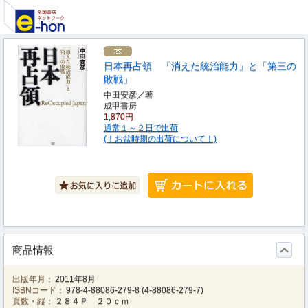
日本再占領 「消えた統治能力」と「第三の
敗戦」
中田安彦／著
成甲書房
1,870円
通常１～２日で出荷
(！お盆時期の出荷について！)
商品情報
出版年月：
2011年8月
ISBNコード：
978-4-88086-279-8
(
4-88086-279-7
)
頁数・縦：
２８４Ｐ ２０ｃｍ