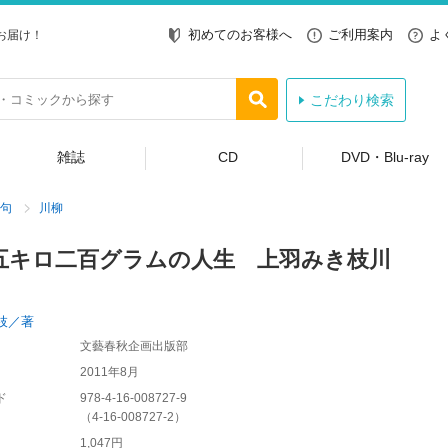
初めてのお客様へ
ご利用案内
よ
お届け！
こだわり検索
雑誌
CD
DVD・Blu-ray
句
川柳
五キロ二百グラムの人生 上羽みき枝川
枝／著
文藝春秋企画出版部
2011年8月
ド
978-4-16-008727-9
（
4-16-008727-2
）
1,047円