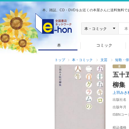
本、雑誌、CD・DVDをお近くの本屋さんに送料無料で
本
コミック
トップ
本・コミック
文芸
短歌・俳
五十
柳集
上羽みき
出版社名
出版年月
ISBNコー
税込価格