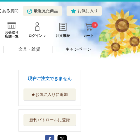
くある質問
最近見た商品
お気に入り
0
お受取り
ログイン
注文履歴
カート
店舗一覧
文具・雑貨
キャンペーン
現在ご注文できません
★お気に入りに追加
新刊パトロールに登録