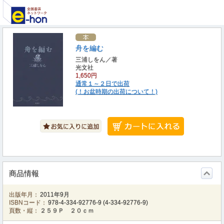
舟を編む
三浦しをん／著
光文社
1,650円
通常１～２日で出荷
(！お盆時期の出荷について！)
商品情報
出版年月：
2011年9月
ISBNコード：
978-4-334-92776-9
(
4-334-92776-9
)
頁数・縦：
２５９Ｐ ２０ｃｍ