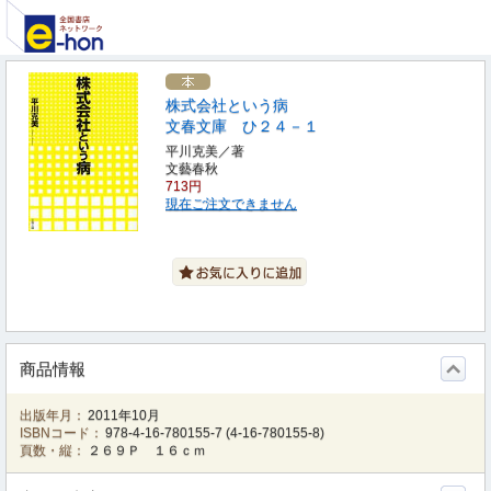
株式会社という病
文春文庫 ひ２４－１
平川克美／著
文藝春秋
713円
現在ご注文できません
商品情報
出版年月：
2011年10月
ISBNコード：
978-4-16-780155-7
(
4-16-780155-8
)
頁数・縦：
２６９Ｐ １６ｃｍ