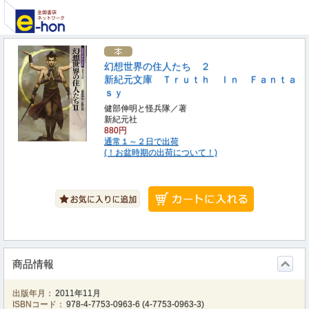
幻想世界の住人たち ２
新紀元文庫 Ｔｒｕｔｈ Ｉｎ Ｆａｎｔａ
ｓｙ
健部伸明と怪兵隊／著
新紀元社
880円
通常１～２日で出荷
(！お盆時期の出荷について！)
商品情報
出版年月：
2011年11月
ISBNコード：
978-4-7753-0963-6
(
4-7753-0963-3
)