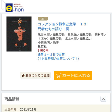
コレクション戦争と文学 １３
死者たちの語り 冥
浅田次郎／編集委員 奥泉光／編集委員 川村湊／
〔ほか〕編集委員 北上次郎／編集協力
小川未明／他著
集英社
3,960円
通常１～２日で出荷
(！お盆時期の出荷について！)
商品情報
出版年月：
2011年11月