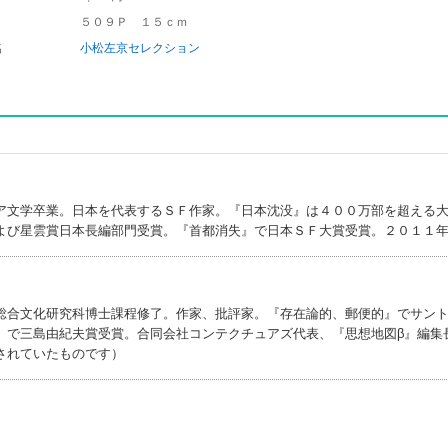
５０９Ｐ １５ｃｍ
名
小松左京セレクション
ア文学卒業。日本を代表するＳＦ作家。『日本沈没』は４００万部を超える
よび星雲賞日本長編部門受賞。『首都消失』で日本ＳＦ大賞受賞。２０１１
総合文化研究科博士課程修了。作家、批評家。『存在論的、郵便的』でサン
』で三島由紀夫賞受賞。合同会社コンテクチュアズ代表、『思想地図β』編集
されていたものです）