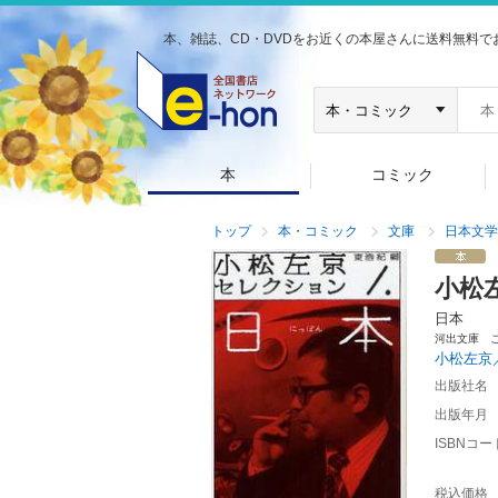
本、雑誌、CD・DVDをお近くの本屋さんに送料無料で
本
コミック
トップ
本・コミック
文庫
日本文学
小松
日本
河出文庫 
小松左京
出版社名
出版年月
ISBNコー
税込価格