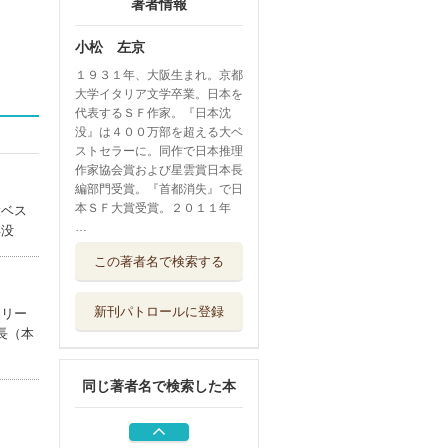
著者情報
小松 左京
１９３１年、大阪生まれ。京都
大学イタリア文学卒業。日本を
代表するＳＦ作家。『日本沈
没』は４００万部を超える大ベ
ストセラーに。同作で日本推理
作家協会賞および星雲賞日本長
編部門受賞。『首都消失』で日
本ＳＦ大賞受賞。２０１１年
大ベス
…
年没
時空道中膝栗毛
この著者名で検索する
小学館
新刊パトロールに登録
トリー
平和と愚かさ
長（本
ゲンロン
同じ著者名で検索した本
超ＳＦ創作マニュ
アル
ゲンロン