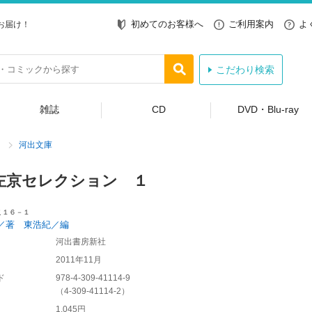
初めてのお客様へ
ご利用案内
よ
お届け！
こだわり検索
雑誌
CD
DVD・Blu-ray
河出文庫
左京セレクション １
こ１６－１
／著 東浩紀／編
河出書房新社
2011年11月
ド
978-4-309-41114-9
（
4-309-41114-2
）
1,045円