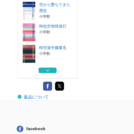
空から墜ちてきた
歴史
小学館
時也空地球道行
小学館
時空道中膝栗毛
小学館
平和と愚かさ
ゲンロン
超ＳＦ創作マニュ
返品について
アル
ゲンロン
空から墜ちてきた
歴史
小学館
facebook
時也空地球道行