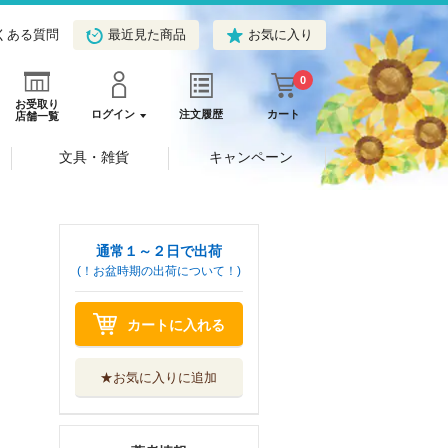
くある質問
最近見た商品
お気に入り
0
お受取り
ログイン
注文履歴
カート
店舗一覧
文具・雑貨
キャンペーン
通常１～２日で出荷
(！お盆時期の出荷について！)
カートに入れる
★お気に入りに追加