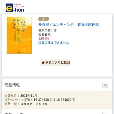
長春発ビエンチャン行 青春各駅停車
城戸久枝／著
文藝春秋
1,980円
現在ご注文できません
商品情報
出版年月：
2011年11月
ISBNコード：
978-4-16-374630-2
(
4-16-374630-7
)
頁数・縦：
３８０Ｐ ２０ｃｍ