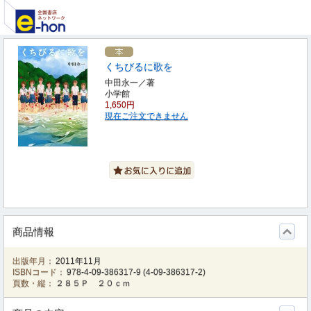
くちびるに歌を
中田永一／著
小学館
1,650円
現在ご注文できません
商品情報
出版年月：
2011年11月
ISBNコード：
978-4-09-386317-9
(
4-09-386317-2
)
頁数・縦：
２８５Ｐ ２０ｃｍ