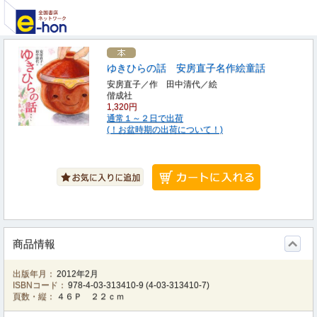
ゆきひらの話 安房直子名作絵童話
安房直子／作 田中清代／絵
偕成社
1,320円
通常１～２日で出荷
(！お盆時期の出荷について！)
商品情報
出版年月：
2012年2月
ISBNコード：
978-4-03-313410-9
(
4-03-313410-7
)
頁数・縦：
４６Ｐ ２２ｃｍ