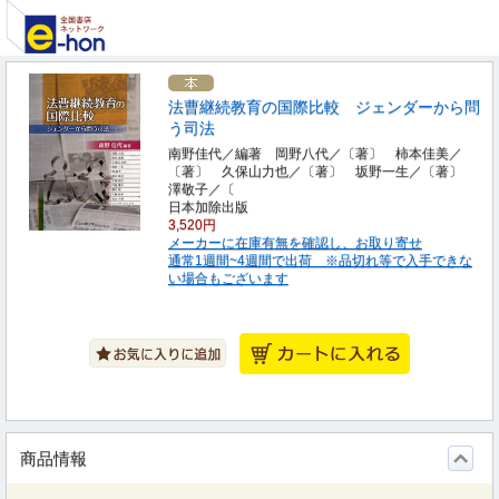
法曹継続教育の国際比較 ジェンダーから問
う司法
南野佳代／編著 岡野八代／〔著〕 柿本佳美／
〔著〕 久保山力也／〔著〕 坂野一生／〔著〕
澤敬子／〔
日本加除出版
3,520円
メーカーに在庫有無を確認し、お取り寄せ
通常1週間~4週間で出荷 ※品切れ等で入手できな
い場合もございます
商品情報