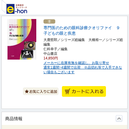
専門医のための眼科診療クオリファイ ９
子どもの眼と疾患
大鹿哲郎／シリーズ総編集 大橋裕一／シリーズ総
編集
仁科幸子／編集
中山書店
14,850円
メーカーに在庫有無を確認し、お取り寄せ
通常1週間~4週間で出荷 ※品切れ等で入手できな
い場合もございます
商品情報