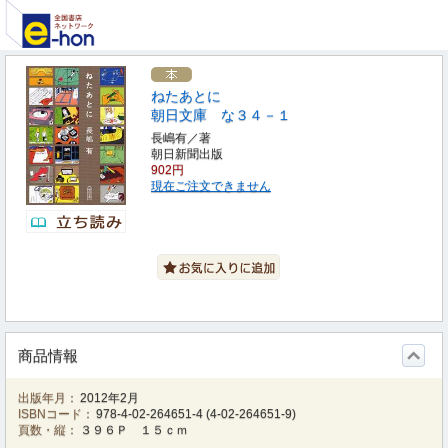
ねたあとに
朝日文庫 な３４－１
長嶋有／著
朝日新聞出版
902円
現在ご注文できません
商品情報
出版年月：
2012年2月
ISBNコード：
978-4-02-264651-4
(
4-02-264651-9
)
頁数・縦：
３９６Ｐ １５ｃｍ