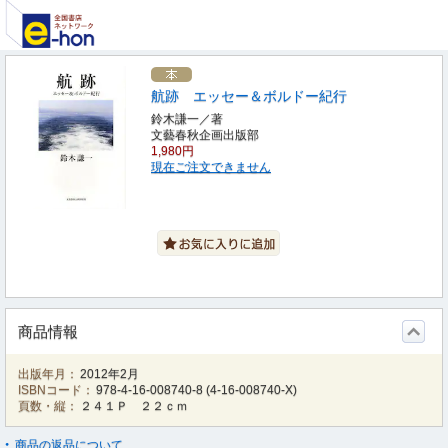
航跡 エッセー＆ボルドー紀行
鈴木謙一／著
文藝春秋企画出版部
1,980円
現在ご注文できません
商品情報
出版年月：
2012年2月
ISBNコード：
978-4-16-008740-8
(
4-16-008740-X
)
頁数・縦：
２４１Ｐ ２２ｃｍ
商品の返品について